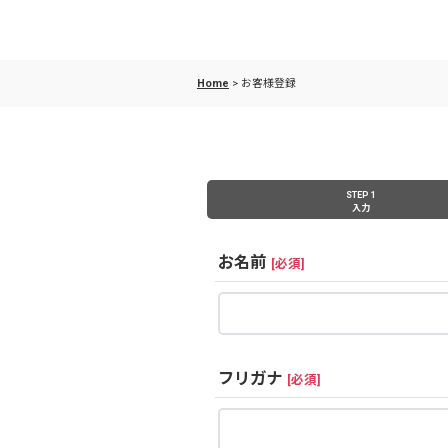
Home
>
お客様登録
STEP 1
入力
お名前
[
必須
]
フリガナ
[
必須
]