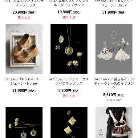
Diu／本革カメリアサンダ
Diu／本革カンフリエシュ
dansko／XP 2.0メアリー
ル・ダークブラウン
ーズ・ブラック
ジェーン・Black
19,800
20,900
31,900
円
(税込)
円
円
(税込)
(税込)
残り１点
残り１点
dansko／XP 2.0メアリー
antique／アンティークメ
toromeco／裂き布とアン
ジェーン・Honey
ダイのネックレス
ティークレースのイヤリン
グ
31,900
9,800
円
円
(税込)
(税込)
5,610
円
(税込)
残り１点
SOLD OUT