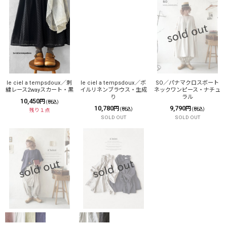
le ciel a tempsdoux／刺
le ciel a tempsdoux／ボ
SO／パナマクロスボート
繍レース2wayスカート・黒
イルリネンブラウス・生成
ネックワンピース・ナチュ
り
ラル
10,450
円
(税込)
10,780
9,790
円
円
(税込)
(税込)
残り１点
SOLD OUT
SOLD OUT