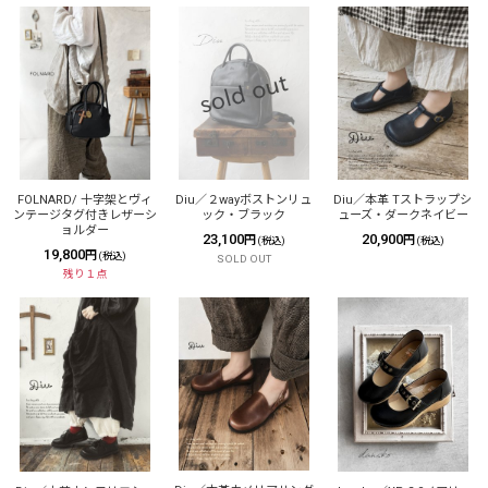
FOLNARD/ 十字架とヴィ
Diu／２wayボストンリュ
Diu／本革 Tストラップシ
ンテージタグ付きレザーシ
ック・ブラック
ューズ・ダークネイビー
ョルダー
23,100
20,900
円
円
(税込)
(税込)
19,800
円
(税込)
SOLD OUT
残り１点