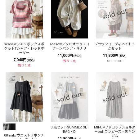
seasew.／402 ボックスポ
seasew.／508 オックスコ
ブラウンコーディネイト３
ケットTシャツ・レッドボ
クーンパンツ・キナリ
点セット
ーダー
11,000
11,800
円
円
(税込)
(税込)
7,040
円
(税込)
残り１点
SOLD OUT
残り１点
３点セットSUMMER SET
MIFUMI/ドロップショルダ
BAG・D
ーpuffワンピース・黒ギン
08mab/ウエストリボンチ
ガム
11,800
円
(税込)