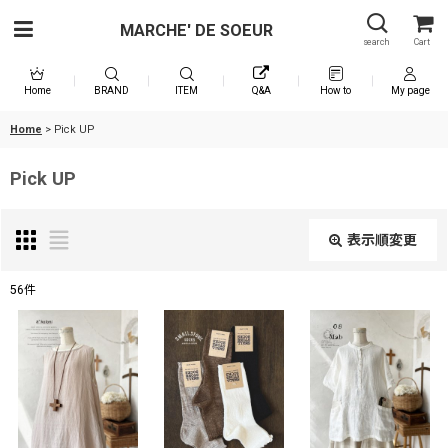
MARCHE' DE SOEUR
search
Cart
Home
BRAND
ITEM
Q&A
How to
My page
Home
>
Pick UP
Pick UP
表示順変更
閉じる
56
件
表示数
:
在庫あり
並び順
: