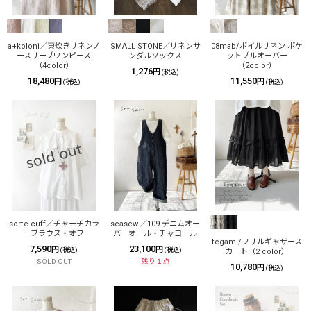
絞り込む
a+koloni／東炊きリネンノ
SMALL STONE／リネンサ
08mab/ボイルリネン ポケ
ースリーブワンピース
ンダルソックス
ットプルオーバー
（4color）
（2color）
1,276
円
(税込)
18,480
11,550
円
円
(税込)
(税込)
sorte cuff／チャーチカラ
seasew.／109 デニムオー
ーブラウス・オフ
バーオール・チャコール
tegami/フリルギャザース
7,590
23,100
円
円
(税込)
(税込)
カート（2 color）
SOLD OUT
残り１点
10,780
円
(税込)