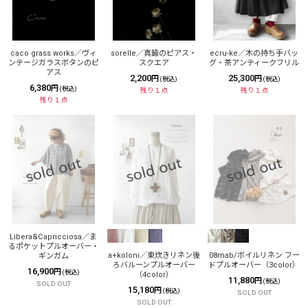
caco grass works／ヴィ
sorelle／真鍮のピアス・
ecru-ke／木の持ち手バッ
ンテージガラスボタンのピ
スクエア
グ・茶アンティークフリル
アス
2,200
25,300
円
円
(税込)
(税込)
6,380
円
(税込)
残り１点
残り１点
残り１点
Libera&Capricciosa／ま
るポケットプルオーバー・
a+koloni／東炊きリネン後
08mab/ボイルリネン フー
ギンガム
ろバルーンプルオーバー
ドプルオーバー（3color）
16,900
円
(税込)
（4color）
11,880
円
(税込)
SOLD OUT
15,180
円
(税込)
SOLD OUT
SOLD OUT