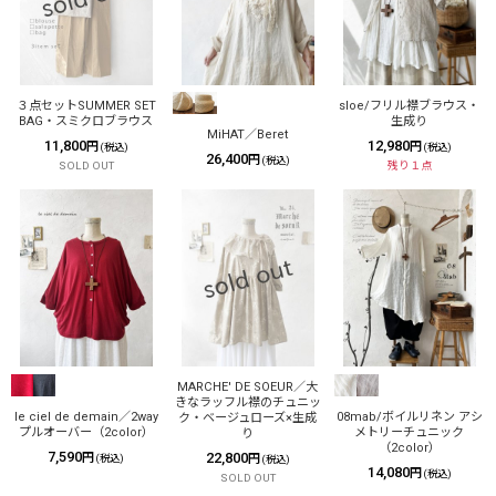
３点セットSUMMER SET
sloe/フリル襟ブラウス・
BAG・スミクロブラウス
生成り
MiHAT／Beret
11,800
12,980
円
円
(税込)
(税込)
26,400
円
(税込)
SOLD OUT
残り１点
MARCHE' DE SOEUR／大
きなラッフル襟のチュニッ
le ciel de demain／2way
08mab/ボイルリネン アシ
ク・ベージュローズ×生成
プルオーバー（2color）
メトリーチュニック
り
（2color）
7,590
22,800
円
(税込)
円
(税込)
14,080
円
(税込)
SOLD OUT