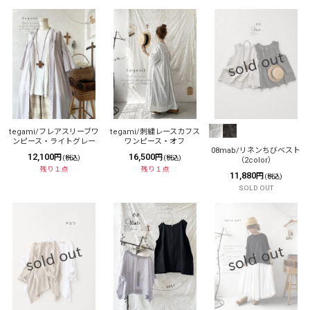
tegami/フレアスリーブワ
tegami/刺繍レースカフス
ンピース・ライトグレー
ワンピース・オフ
08mab/リネンちびベスト
12,100
16,500
円
円
(税込)
(税込)
（2color）
残り１点
残り１点
11,880
円
(税込)
SOLD OUT