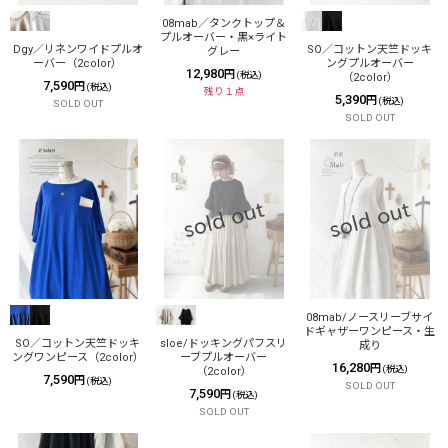
08mab／タンクトップ＆
プルオーバー・黒×ライト
Dgy／リネンワイドプルオ
SO／コットン天竺ドッキ
グレー
ーバー（2color）
ングプルオーバー
12,980
円
(税込)
（2color）
7,590
円
(税込)
残り１点
5,390
円
(税込)
SOLD OUT
SOLD OUT
08mab/ノースリーブサイ
ドギャザーワンピース・生
SO／コットン天竺ドッキ
sloe/ドッキングパフスリ
成り
ングワンピース（2color）
ーブプルオーバー
16,280
円
(税込)
（2color）
7,590
円
(税込)
SOLD OUT
7,590
円
(税込)
SOLD OUT