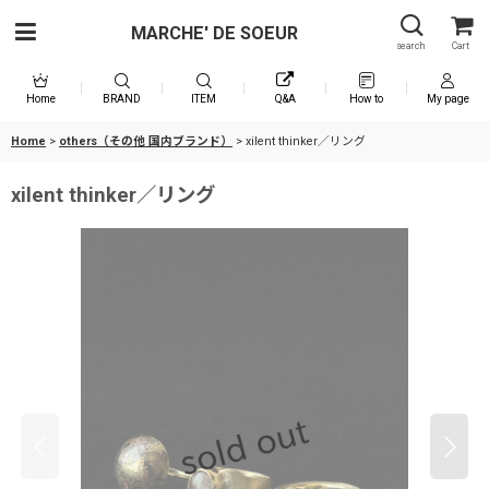
MARCHE' DE SOEUR
search
Cart
Home
BRAND
ITEM
Q&A
How to
My page
Home
>
others（その他 国内ブランド）
>
xilent thinker／リング
xilent thinker／リング