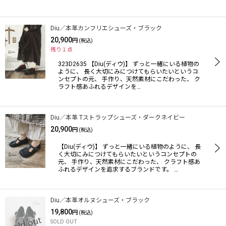
絞り込む
Diu／本革カンフリエシューズ・ブラック
20,900
円
(税込)
残り１点
323D2635 【Diu(ディウ)】 ずっと一緒にいる植物の
ように、 長く大切にみにつけてもらいたいというコ
ンセプトの元、 手作り、天然素材にこだわった、 ク
ラフト感あふれるデザインを…
Diu／本革 Tストラップシューズ・ダークネイビー
20,900
円
(税込)
【Diu(ディウ)】 ずっと一緒にいる植物のように、 長
く大切にみにつけてもらいたいというコンセプトの
元、 手作り、天然素材にこだわった、 クラフト感あ
ふれるデザインを追求するブランドです。 …
Diu／本革オルヌシューズ・ブラック
19,800
円
(税込)
SOLD OUT