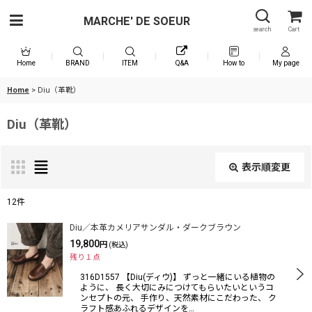
MARCHE' DE SOEUR
search
Cart
Home
BRAND
ITEM
Q&A
How to
My page
Home
>
Diu（革靴）
Diu（革靴）
表示順変更
閉じる
12
件
表示数
:
Diu／本革カメリアサンダル・ダークブラウン
19,800
円
(税込)
残り１点
在庫あり
316D1557 【Diu(ディウ)】 ずっと一緒にいる植物の
ように、 長く大切にみにつけてもらいたいというコ
並び順
:
ンセプトの元、 手作り、天然素材にこだわった、 ク
ラフト感あふれるデザインを…