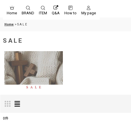
Home
BRAND
ITEM
Q&A
How to
My page
Home
>
S A L E
S A L E
0
件
表示数
: